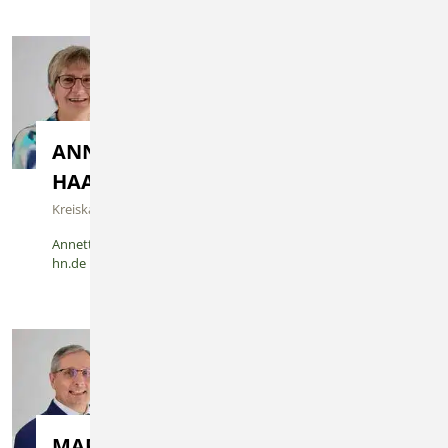
ANNETTE
CARINA
HAAS
KESSLER
Kreiskassiererin
Schriftführerin
Annette.Haas@bkv-
Carina.Kessler@bkv-
hn.de
hn.de
MARTIN FUNK
KERSTIN