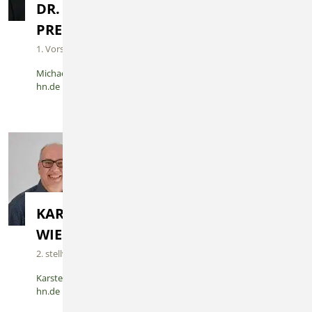
DR. MICHAEL
RAINER
Impressum
PREUSCH MDL
HOFFMANN
1. Vorsitzender
1. stellv. vorsitzender
Datenschutz
Michael.Preusch@bkv-
Rainer.Hoffmann@bkv-
hn.de
hn.de
KARSTEN
BIRGITT DAUB
WIESE
Geschäftsstelle
2. stellv. Vorsitzender
birgitt.daub@bkv-hn.de
Karsten.Wiese@bkv-
hn.de