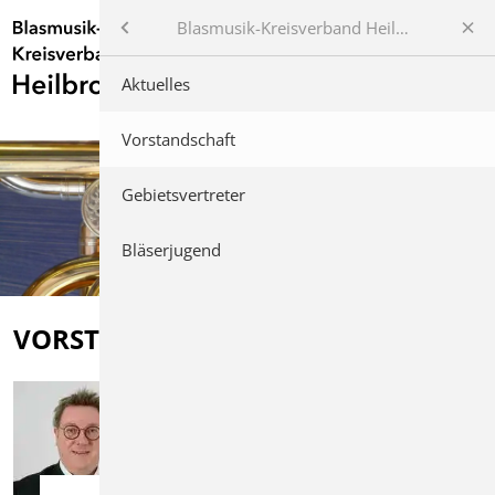
Blasmusik-Kreisverband Heilbronn
Blasmusik-Kreisverband Heilbronn
Aktuelles
Unsere Vereine
Vorstandschaft
Kreisjugendorchester
Gebietsvertreter
Lehrgänge/Weiterbildungen
Bläserjugend
Wertungsspielen
VORSTANDSCHAFT
Veranstaltungen
Services
Angebote & Gesuche