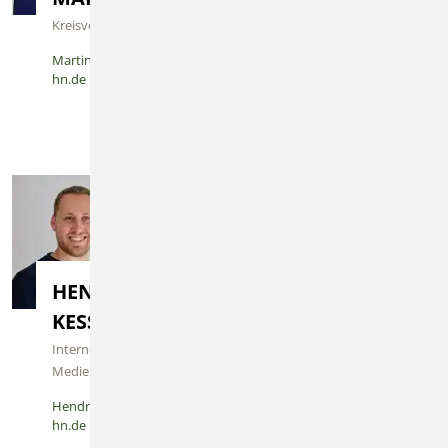
BESEMER
Kreisverbandsdirigent
Pressereferentin
Martin.Funk@bkv-
hn.de
Kerstin.Besemer@bkv-
hn.de
HENDRIK
MARCEL
KESSLER
RIESCHL
Internet- und
stellv. Kassierer
Medienbeauftragter
Marcel.Rieschl@bkv-
hn.de
Hendrik.Kessler@bkv-
hn.de