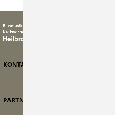
KONTAKT
Türmle 33, 75031 Eppingen-
Kleingartach
info@bkv-hn.de
+49 (0) 71 38 / 671 80
PARTNER