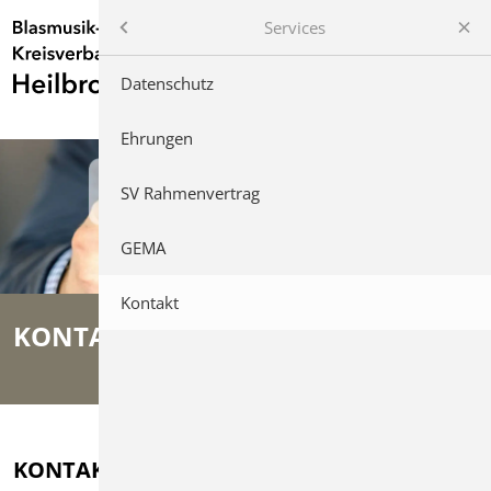
Services
Blasmusik-Kreisverband Heilbronn
Datenschutz
Unsere Vereine
Ehrungen
Kreisjugendorchester
SV Rahmenvertrag
Lehrgänge/Weiterbildungen
GEMA
Wertungsspielen
Kontakt
KONTAKT
Veranstaltungen
Services
KONTAKT
Angebote & Gesuche