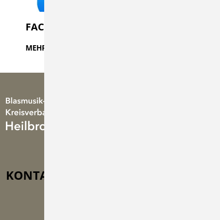
FACEBOOK
MEHR
LESEN
KONTAKT
Türmle 33, 75031 Eppingen-
Kleingartach
info@bkv-hn.de
+49 (0) 71 38 / 671 80