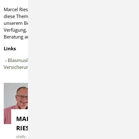
Marcel Rieschl ist hierbei nicht nur unser Ansprechpartner für
diese Themen, sondern offizieller Versicherungs-Pate in
unserem Bereich. Er steht nicht nur für direkte Fragen zur
Verfügung, sondern kann auch gerne für eine ausführlichere
Beratung angesprochen werden.
Links
-
Blasmusikverband Baden-Württemberg e.V. -
Versicherungen
MARCEL
RIESCHL
stellv. Kassierer