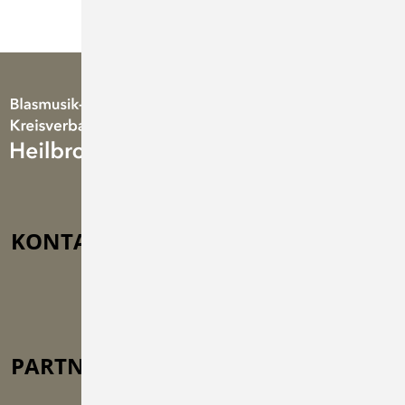
KONTAKT
Türmle 33, 75031 Eppingen-
Kleingartach
info@bkv-hn.de
+49 (0) 71 38 / 671 80
PARTNER