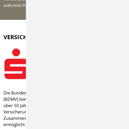
während ihrer Aktivitäten abzusichern.
Impressum
Datenschutz
VERSICHERUNGEN
Die Bundesvereinigung Deutscher Musikverbände e.V.
(BDMV) bietet ihren Mitgliedsverbänden und Vereinen seit
über 50 Jahren einen Rahmenvertrag mit individuellem
Versicherungsschutz zu Sonderkonditionen an. In
Zusammenarbeit mit der SV SparkassenVersicherung
ermöglicht dieser Rahmenvertrag eine umfassende