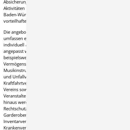
Absicherung für Vereine und deren Mitglieder während ihrer
Aktivitäten im Verein. Als Mitglied des Blasmusikverbands
Baden-Württemberg e.V. (BVBW) profitieren die Vereine von
vorteilhaften Bedingungen und einem verlässlichen Partner.
Die angebotenen Versicherungen im Rahmenvertrag
umfassen eine breite Palette von wählbaren Angeboten, die
individuell an die Bedürfnisse des jeweiligen Vereins
angepasst werden können. Zu den Angeboten gehören
beispielsweise Vereins-Haftpflicht-, Unfall- und
Vermögensschaden-Haftpflicht-Versicherung,
Musikinstrumentenversicherung, Veranstalter-Haftpflicht-
und Unfallversicherung für öffentliche Veranstaltungen,
Kraftfahrtversicherung für Dienstreisen im Auftrag des
Vereins sowie Veranstalterhaftpflicht und
Veranstalterunfallversicherung ohne Grundvertrag. Darüber
hinaus werden Versicherungen wie Zeltversicherung, Vereins-
Rechtschutzversicherung, Elektronikversicherung,
Garderobenversicherung, Gebäude- und
Inventarversicherung sowie Auslandsreise-
Krankenversicherung angeboten.