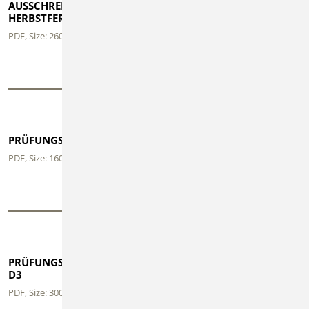
AUSSCHREIBUNG D2/D3 -
ANMELDEFORMULAR
HERBSTFERIEN
D2/D3 - HERBSTFERIEN
PDF
, Size: 260 KB
PDF
, Size: 200 KB
Download
Download
PRÜFUNGSANFORDERUNGEN D2
PDF
, Size: 160 KB
Download
PRÜFUNGSANFORDERUNGEN
BJBW
D3
PRÜFUNGSORDNUNG
PDF
, Size: 300 KB
PDF
, Size: 120 KB