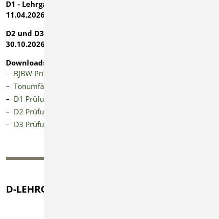
D1 - Lehrgang: Dienstag, 07.04.2026 bis Samstag,
11.04.2026 (Osterferien)
D2 und D3 - Lehrgang: Montag, 26.10.2026 bis Freitag,
30.10.2026 (Herbstferien)
Downloads
BJBW Prüfungsordnung
Tonumfänge D-Lehrgänge
D1 Prüfungsanforderungen
D2 Prüfungsanforderungen
D3 Prüfungsanforderungen
D-LEHRGÄNGE DOWNLOADS