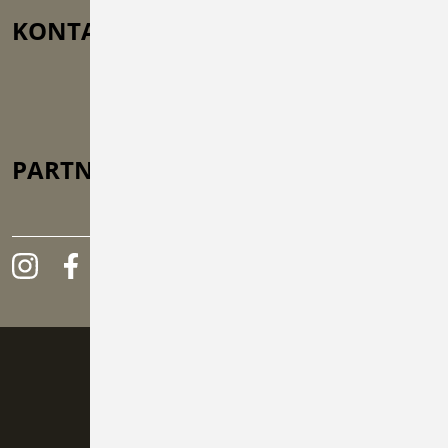
KONTAKT
Türmle 33, 75031 Eppingen-
Kleingartach
info@bkv-hn.de
+49 (0) 71 38 / 671 80
PARTNER
GEFÖRDERT